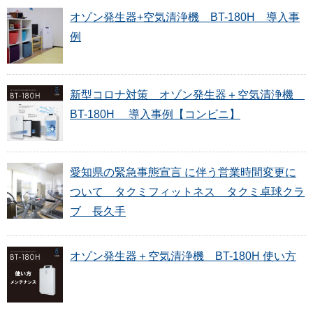
オゾン発生器+空気清浄機 BT-180H 導入事
例
新型コロナ対策 オゾン発生器＋空気清浄機
BT-180H 導入事例【コンビニ】
愛知県の緊急事態宣言 に伴う営業時間変更に
ついて タクミフィットネス タクミ卓球クラ
ブ 長久手
オゾン発生器＋空気清浄機 BT-180H 使い方