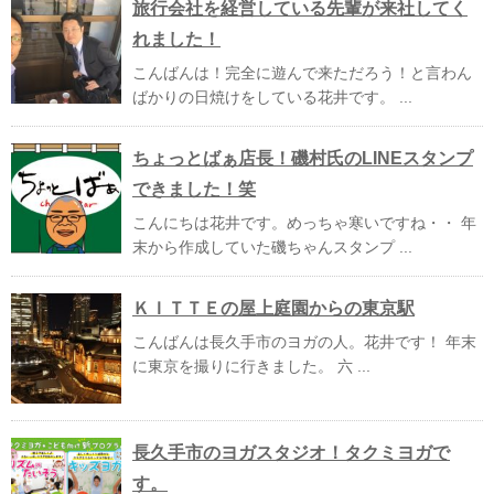
旅行会社を経営している先輩が来社してく
れました！
こんばんは！完全に遊んで来ただろう！と言わん
ばかりの日焼けをしている花井です。 ...
ちょっとばぁ店長！磯村氏のLINEスタンプ
できました！笑
こんにちは花井です。めっちゃ寒いですね・・ 年
末から作成していた磯ちゃんスタンプ ...
ＫＩＴＴＥの屋上庭園からの東京駅
こんばんは長久手市のヨガの人。花井です！ 年末
に東京を撮りに行きました。 六 ...
長久手市のヨガスタジオ！タクミヨガで
す。