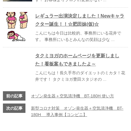
レギュラー出演決定しました！Newキャラ
クター誕生！！☆肥田妹(仮)☆
こんにちは今日は比較的、事務所にいる花井で
す。 事務所にいるとみんなの笑顔は少な ...
タクミヨガのホームページを更新しまし
た！看板案もできましたよ～
こんにちは！長久手市のダイエットのミカタ！花
井です！ タクミヨガ豊田スタジオの ...
前の記事
オゾン発生器＋空気清浄機 BT-180H 使い方
次の記事
新型コロナ対策 オゾン発生器＋空気清浄機 BT-
180H 導入事例【コンビニ】