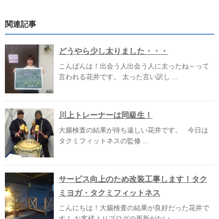
関連記事
どうやら少し太りました・・・
こんばんは！出会う人出会う人に太ったね～って
言われる花井です。 太った言い訳し ...
川上トレーナーは同級生！
大腸検査の結果が待ち遠しい花井です。 今日は
タクミフィットネスの監修 ...
サービス向上のため改装工事します！タク
ミヨガ・タクミフィットネス
こんにちは！大腸検査の結果が良好だった花井で
す！ お客様よりブログの更新がない ...