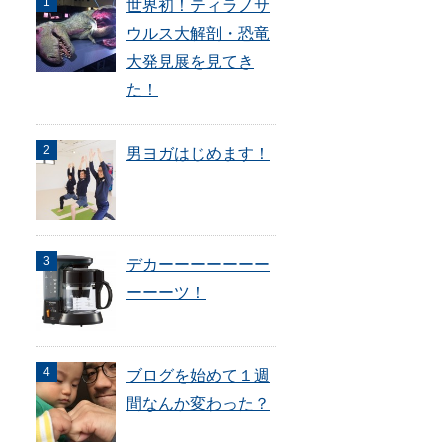
世界初！ティラノサ
ウルス大解剖・恐竜
大発見展を見てき
た！
男ヨガはじめます！
デカーーーーーーー
ーーーツ！
ブログを始めて１週
間なんか変わった？