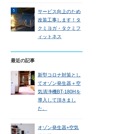
サービス向上のため
改装工事します！タ
クミヨガ・タクミフ
ィットネス
最近の記事
新型コロナ対策とし
てオゾン発生器＋空
気清浄機BT-180Hを
導入して頂きまし
た。
オゾン発生器+空気