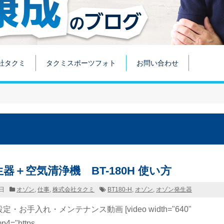
社タクミ
タクミスポーツフォト
お問い合わせ
器＋空気清浄機 BT-180H 使い方
7日
オゾン
,
仕事
,
株式会社タクミ
BT180-H
,
オゾン
,
オゾン発生器
・お手入れ・メンテナンス動画 [video width="640"
p4="https ...