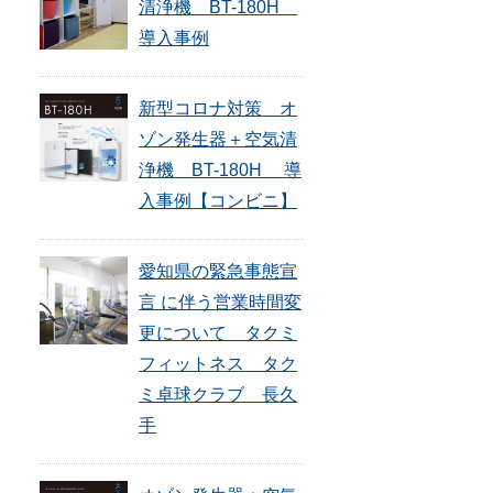
清浄機 BT-180H
導入事例
新型コロナ対策 オ
ゾン発生器＋空気清
浄機 BT-180H 導
入事例【コンビニ】
愛知県の緊急事態宣
言 に伴う営業時間変
更について タクミ
フィットネス タク
ミ卓球クラブ 長久
手