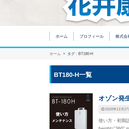
ホーム
プロフィール
株式会
ホーム
タグ : BT180-H
BT180-H一覧
オゾン発生
2020年12月2
使い方・初期設定
height="360" m