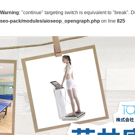
Warning
: "continue" targeting switch is equivalent to "break".
seo-pack/modules/aioseop_opengraph.php
on line
825