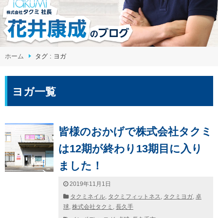
ホーム
タグ : ヨガ
ヨガ一覧
皆様のおかげで株式会社タクミ
は12期が終わり13期目に入り
ました！
2019年11月1日
タクミネイル
,
タクミフィットネス
,
タクミヨガ
,
卓
球
,
株式会社タクミ
,
長久手