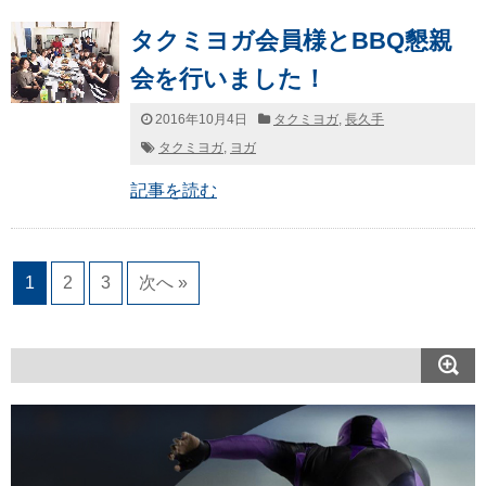
タクミヨガ会員様とBBQ懇親
会を行いました！
2016年10月4日
タクミヨガ
,
長久手
タクミヨガ
,
ヨガ
記事を読む
1
2
3
次へ »