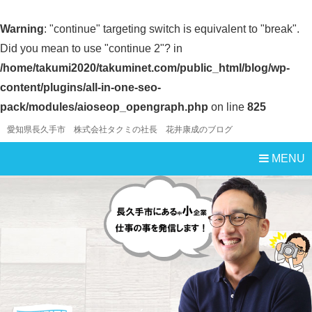
Warning
: "continue" targeting switch is equivalent to "break".
Did you mean to use "continue 2"? in
/home/takumi2020/takuminet.com/public_html/blog/wp-
content/plugins/all-in-one-seo-
pack/modules/aioseop_opengraph.php
on line
825
愛知県長久手市 株式会社タクミの社長 花井康成のブログ
MENU