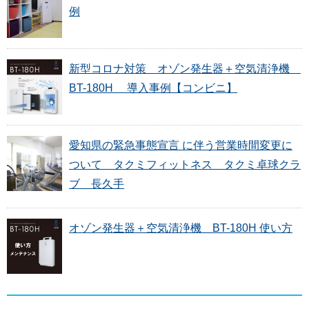
例
新型コロナ対策 オゾン発生器＋空気清浄機
BT-180H 導入事例【コンビニ】
愛知県の緊急事態宣言 に伴う営業時間変更に
ついて タクミフィットネス タクミ卓球クラ
ブ 長久手
オゾン発生器＋空気清浄機 BT-180H 使い方