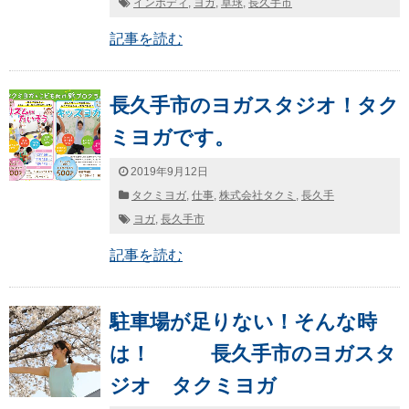
インボディ
,
ヨガ
,
卓球
,
長久手市
記事を読む
長久手市のヨガスタジオ！タク
ミヨガです。
2019年9月12日
タクミヨガ
,
仕事
,
株式会社タクミ
,
長久手
ヨガ
,
長久手市
記事を読む
駐車場が足りない！そんな時
は！ 長久手市のヨガスタ
ジオ タクミヨガ