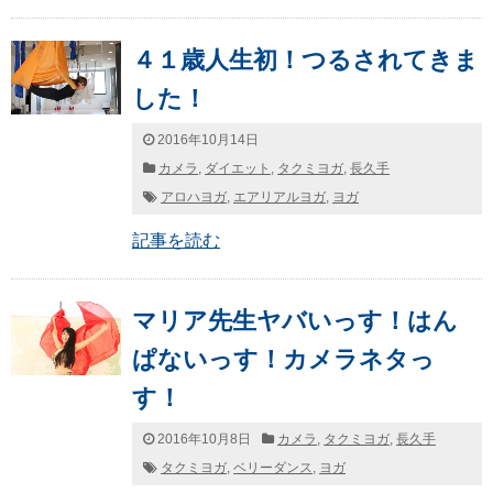
４１歳人生初！つるされてきま
した！
2016年10月14日
カメラ
,
ダイエット
,
タクミヨガ
,
長久手
アロハヨガ
,
エアリアルヨガ
,
ヨガ
記事を読む
マリア先生ヤバいっす！はん
ぱないっす！カメラネタっ
す！
2016年10月8日
カメラ
,
タクミヨガ
,
長久手
タクミヨガ
,
ベリーダンス
,
ヨガ