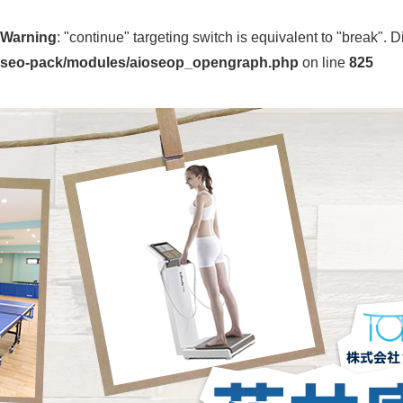
Warning
: "continue" targeting switch is equivalent to "break".
seo-pack/modules/aioseop_opengraph.php
on line
825