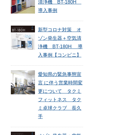
清浄機 BT-180H
導入事例
新型コロナ対策 オ
ゾン発生器＋空気清
浄機 BT-180H 導
入事例【コンビニ】
愛知県の緊急事態宣
言 に伴う営業時間変
更について タクミ
フィットネス タク
ミ卓球クラブ 長久
手