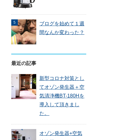
ブログを始めて１週
間なんか変わった？
最近の記事
新型コロナ対策とし
てオゾン発生器＋空
気清浄機BT-180Hを
導入して頂きまし
た。
オゾン発生器+空気