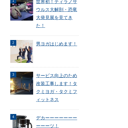
世界初！ティラノサ
ウルス大解剖・恐竜
大発見展を見てき
た！
男ヨガはじめます！
サービス向上のため
改装工事します！タ
クミヨガ・タクミフ
ィットネス
デカーーーーーーー
ーーーツ！